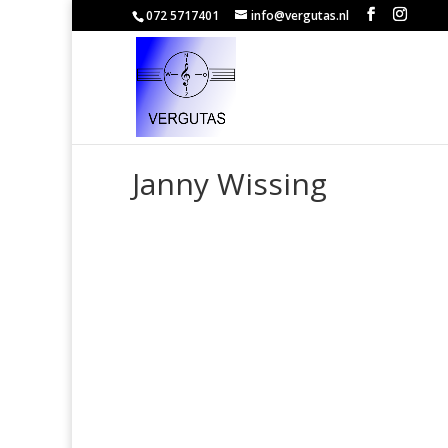
072 5717401
info@vergutas.nl
Janny Wissing