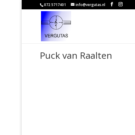
072 5717401
info@vergutas.nl
Puck van Raalten