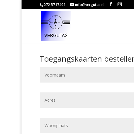
072 5717401
info@vergutas.nl
Toegangskaarten bestelle